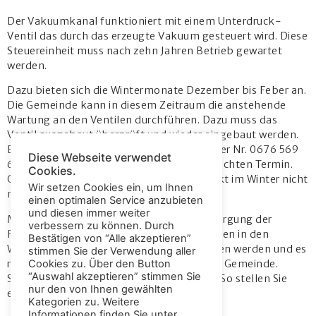
Der Vakuumkanal funktioniert mit einem Unterdruck-
Ventil das durch das erzeugte Vakuum gesteuert wird. Diese
Steuereinheit muss nach zehn Jahren Betrieb gewartet
werden.
Dazu bieten sich die Wintermonate Dezember bis Feber an.
Die Gemeinde kann in diesem Zeitraum die anstehende
Wartung an den Ventilen durchführen. Dazu muss das
Ventil ausgebaut überprüft und wieder eingebaut werden.
Bitte rufen Sie das Servicepersonal unter der Nr. 0676 569
Diese Webseite verwendet
62 02 an und vereinbaren Sie Ihren gewünschten Termin.
Cookies.
Geben Sie bekannt, wie lange sie Ihr Objekt im Winter nicht
Wir setzen Cookies ein, um Ihnen
nützen.
einen optimalen Service anzubieten
und diesen immer weiter
Mit der geplanten Wartung kann die Entsorgung der
verbessern zu können. Durch
Fäkalwässer für die restlichen Kanaleinheiten in den
Bestätigen von “Alle akzeptieren”
Wintermonaten ungestört aufrecht erhalten werden und es
stimmen Sie der Verwendung aller
reduzieren sich die Wartungskosten für die Gemeinde.
Cookies zu. Über den Button
“Auswahl akzeptieren” stimmen Sie
Stimmen Sie der kostenlosen Wartung zu. So stellen Sie
nur den von Ihnen gewählten
eine störungsfreie Saison 2011 sicher.
Kategorien zu. Weitere
Informationen finden Sie unter