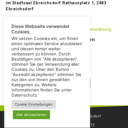
im Stadtsaal Ebreichsdorf
Rathausplatz 1, 2483
Ebreichsdorf
statt.
Diese Webseite verwendet
Hier finden Sie die Einladung und Tagesordnung.
Cookies.
Wir setzen Cookies ein, um Ihnen
Wir freuen uns auf einen interessanten
einen optimalen Service anzubieten
Nachmittag!
und diesen immer weiter
verbessern zu können. Durch
Das Team des Vorstandes der IG
Bestätigen von “Alle akzeptieren”
stimmen Sie der Verwendung aller
Cookies zu. Über den Button
“Auswahl akzeptieren” stimmen Sie
nur den von Ihnen gewählten
zurück zur Übersicht
Kategorien zu. Weitere
Informationen finden Sie unter
Datenschutz.
Cookie Einstellungen
Alle aktzeptieren
© 2022 Erholungszentrum Weigelsdorf
IMPRESSUM
DATENSCHUTZ